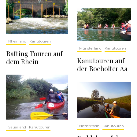
`Rheinland
Kanutouren
`Münsterland
Kanutouren
Rafting Touren auf
Kanutouren auf
dem Rhein
der Bocholter Aa
`Niederrhein
Kanutouren
`Sauerland
Kanutouren