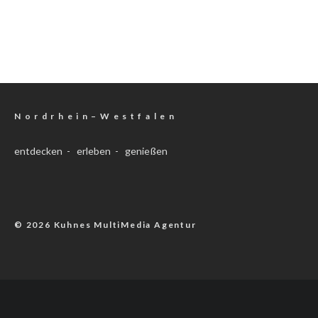
N o r d r h e i n – W e s t f a l e n
entdecken - erleben - genießen
© 2026 Kuhnes MultiMedia Agentur