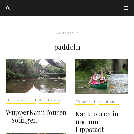
Neueste
paddeln
`Bergisches Land
Kanutouren
`Sauerland
Kanutouren
WupperKanuTouren
Kanutouren in
– Solingen
und um
Lippstadt