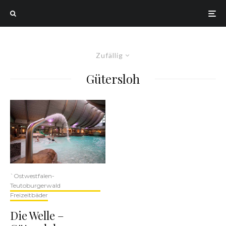
Zufällig
Gütersloh
`Ostwestfalen-
Teutoburgerwald
Freizeitbäder
Die Welle –