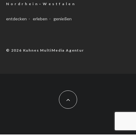
N o r d r h e i n – W e s t f a l e n
entdecken - erleben - genießen
© 2026 Kuhnes MultiMedia Agentur