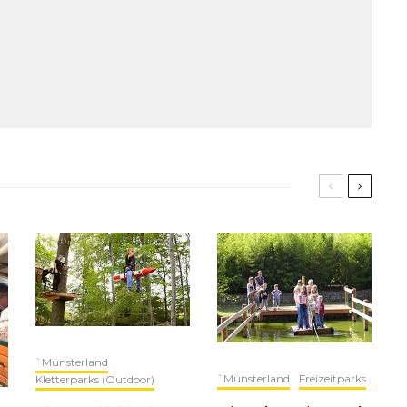
`Münsterland
`Münsterland
Freizeitparks
Kletterparks (Outdoor)