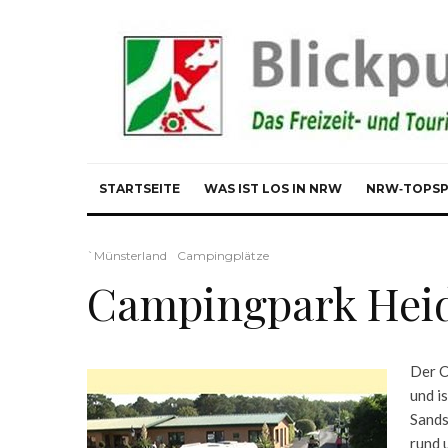
STARTSEITE
WAS IST LOS IN NRW
NRW‑TOPS
`Münsterland
Campingplätze
Campingpark Heid
Der C
und i
Sands
rund 