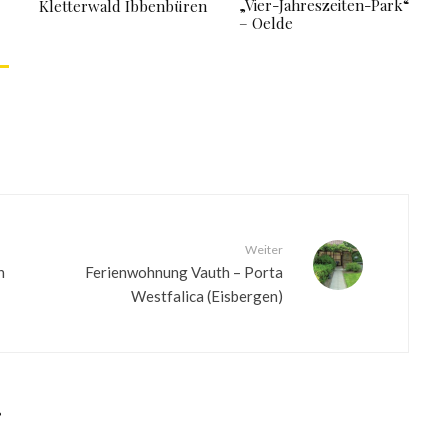
„Vier-Jahreszeiten-Park“
Kletterwald Ibbenbüren
– Oelde
Weiter
n
Ferienwohnung Vauth – Porta
Westfalica (Eisbergen)
r