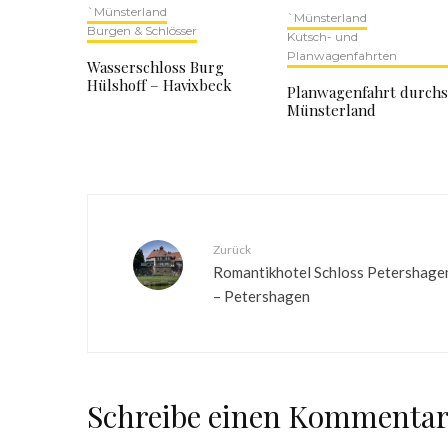
`Münsterland
`Münsterland
Burgen & Schlösser
Kutsch- und
Planwagenfahrten
Wasserschloss Burg
Hülshoff – Havixbeck
Planwagenfahrt durchs
Münsterland
Zurück
Romantikhotel Schloss Petershage
– Petershagen
Schreibe einen Kommenta