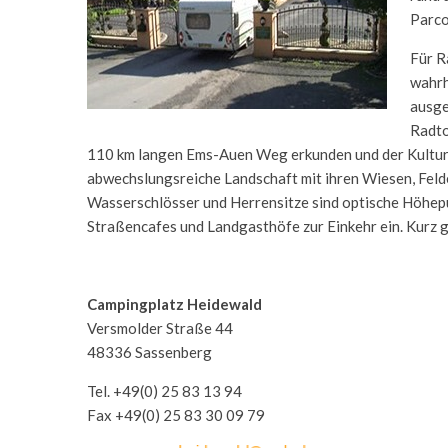
Parcou
Für R
wahrh
ausge
Radto
110 km langen Ems-Auen Weg erkunden und der Kultur-P
abwechslungsreiche Landschaft mit ihren Wiesen, Feld
Wasserschlösser und Herrensitze sind optische Höhepu
Straßencafes und Landgasthöfe zur Einkehr ein. Kurz g
Campingplatz Heidewald
Versmolder Straße 44
48336 Sassenberg
Tel. +49(0) 25 83 13 94
Fax +49(0) 25 83 30 09 79