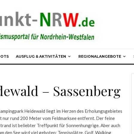
POTS
AUSFLUG & AKTIVITÄTEN
REGIONALANGEBOTE
ewald – Sassenberg
ampingpark Heidewald liegt im Herzen des Erholungsgebietes
st nur rund 200 Meter vom Feldmarksee entfernt. Der feine
trand ist beliebter Treffpunkt für Sonnenhungrige. Aber auch
um den See wird viel geboten: Tennisplätze, Golf, Walking