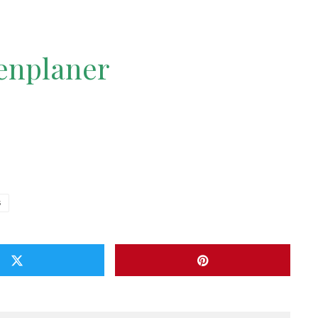
enplaner
G