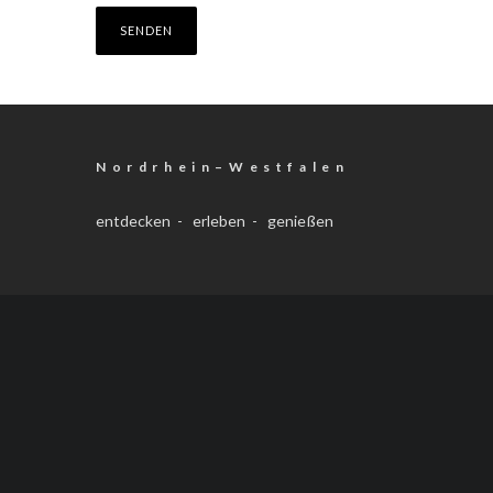
N o r d r h e i n – W e s t f a l e n
entdecken - erleben - genießen