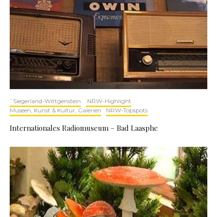
`Siegerland-Wittgenstein
.NRW-Highlight
Museen, Kunst & Kultur, Galerien
NRW‑Topspots
Internationales Radiomuseum – Bad Laasphe