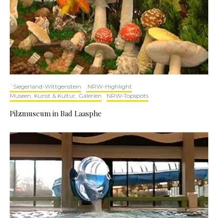
`Siegerland-Wittgenstein
.NRW-Highlight
Museen, Kunst & Kultur, Galerien
NRW‑Topspots
Pilzmuseum in Bad Laasphe