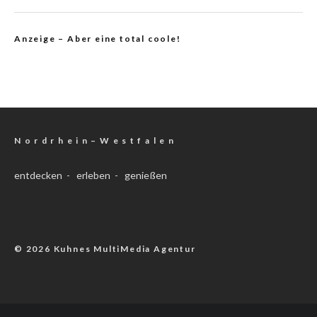
Anzeige – Aber eine total coole!
N o r d r h e i n – W e s t f a l e n
entdecken - erleben - genießen
© 2026 Kuhnes MultiMedia Agentur