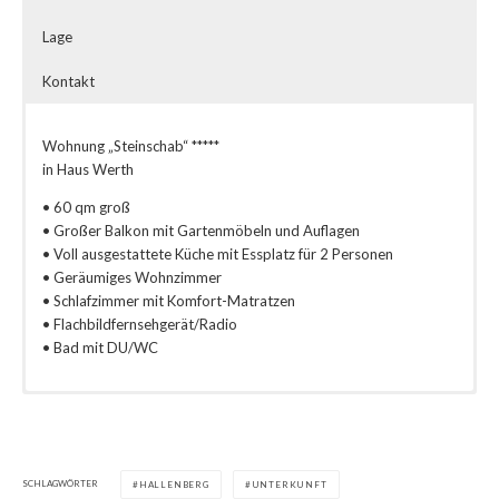
Lage
Kontakt
Wohnung „Steinschab“ *****
in Haus Werth
• 60 qm groß
• Großer Balkon mit Gartenmöbeln und Auflagen
• Voll ausgestattete Küche mit Essplatz für 2 Personen
• Geräumiges Wohnzimmer
• Schlafzimmer mit Komfort-Matratzen
• Flachbildfernsehgerät/Radio
• Bad mit DU/WC
Preis für die Wohnung 32,00 €/Tag
Unser Haus befindet sich in ruhiger und sonniger Lage oberhalb
Ferienhaus Werth
von Liesen, in unmittelbarer Waldnähe. Ein idealer
Monika Werth
Fremdenverkehrsabgabe
Ausgangspunkt für viele Wanderungen.
Lieserfeld 33
SCHLAGWÖRTER
(ca. 15 km bis Winterberg)
59969 Hallenberg
HALLENBERG
UNTERKUNFT
Wir vermieten gerne ab vier Tagen Aufenthalt, ggf. telefonische