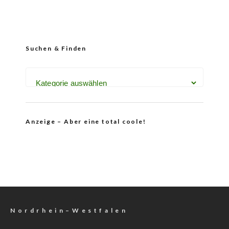
Suchen & Finden
Anzeige – Aber eine total coole!
N o r d r h e i n – W e s t f a l e n