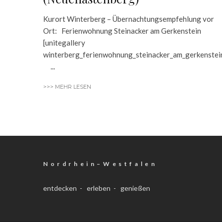
Kurort Winterberg – Übernachtungsempfehlung vor
Ort: Ferienwohnung Steinacker am Gerkenstein
[unitegallery
winterberg_ferienwohnung_steinacker_am_gerkenstei
...
>>> MEHR LESEN
N o r d r h e i n – W e s t f a l e n
entdecken - erleben - genießen