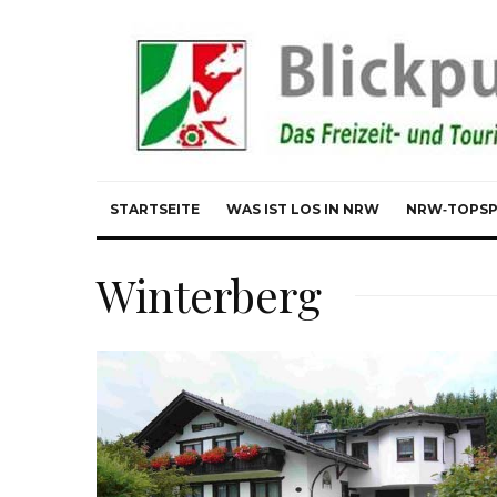
STARTSEITE
WAS IST LOS IN NRW
NRW‑TOPS
Winterberg