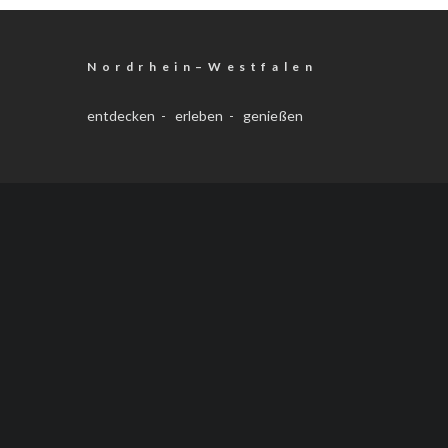
N o r d r h e i n – W e s t f a l e n
entdecken - erleben - genießen