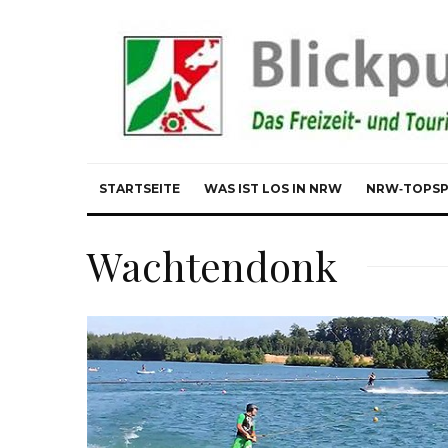
STARTSEITE
WAS IST LOS IN NRW
NRW‑TOPS
Wachtendonk