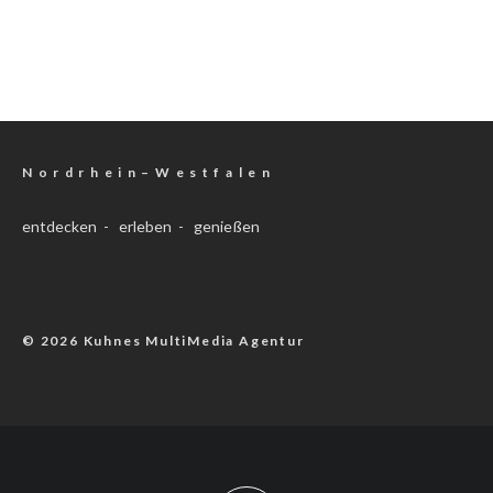
N o r d r h e i n – W e s t f a l e n
entdecken - erleben - genießen
© 2026 Kuhnes MultiMedia Agentur