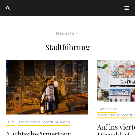
Neueste
Stadtführung
`Rheinland
Thematische Stadtfü
`Eifel
Thematische Stadtführungen
Auf ins Viert
Nachtschwärmertour –
Düsseldorf