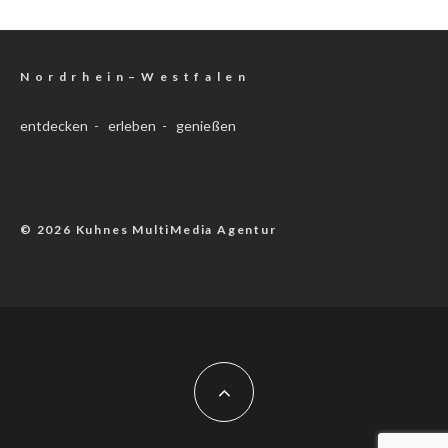
N o r d r h e i n – W e s t f a l e n
entdecken - erleben - genießen
© 2026 Kuhnes MultiMedia Agentur