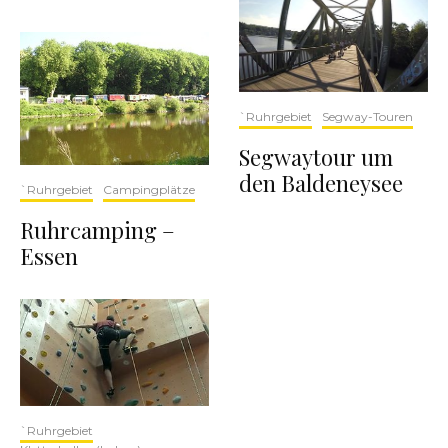
`Ruhrgebiet
Segway-Touren
Segwaytour um
den Baldeneysee
`Ruhrgebiet
Campingplätze
Ruhrcamping –
Essen
`Ruhrgebiet