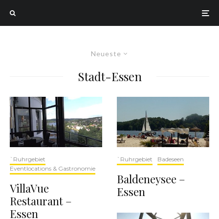
Neueste
Stadt-Essen
`Ruhrgebiet
Badeseen
`Ruhrgebiet
Eventlocations & Gastronomie
Baldeneysee –
VillaVue
Essen
Restaurant –
Essen