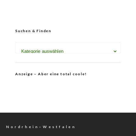
Suchen & Finden
Anzeige – Aber eine total coole!
N o r d r h e i n – W e s t f a l e n