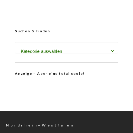
Suchen & Finden
Anzeige – Aber eine total coole!
N o r d r h e i n – W e s t f a l e n