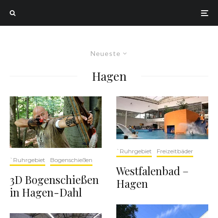
Neueste
Hagen
`Ruhrgebiet
Freizeitbäder
`Ruhrgebiet
Bogenschießen
Westfalenbad –
3D Bogenschießen
Hagen
in Hagen-Dahl