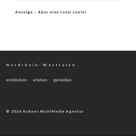
Anzeige – Aber eine total coole!
N o r d r h e i n – W e s t f a l e n
entdecken - erleben - genießen
© 2026 Kuhnes MultiMedia Agentur