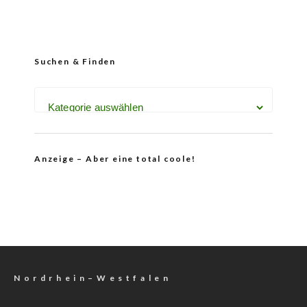
Suchen & Finden
Anzeige – Aber eine total coole!
N o r d r h e i n – W e s t f a l e n