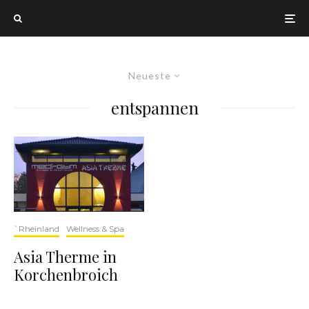
Neueste
entspannen
`Rheinland
Wellness & Spa
Asia Therme in
Korchenbroich