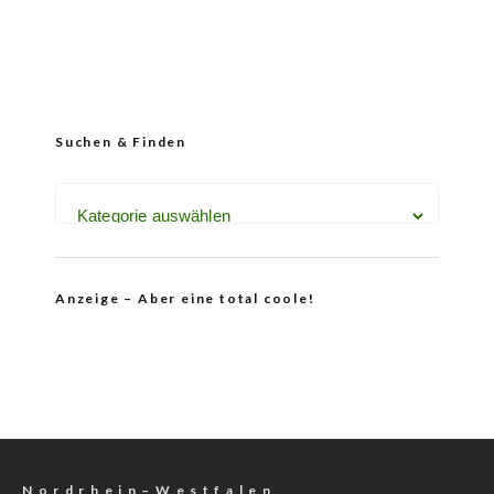
Suchen & Finden
Anzeige – Aber eine total coole!
N o r d r h e i n – W e s t f a l e n