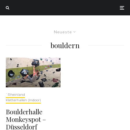
Neueste
bouldern
`Rheinland
Kletterhallen (Indoor)
Boulderhalle
Monkeyspot –
Düsseldorf