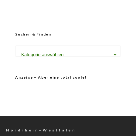
Suchen & Finden
Anzeige – Aber eine total coole!
N o r d r h e i n – W e s t f a l e n