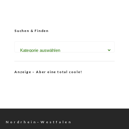
Suchen & Finden
Anzeige – Aber eine total coole!
N o r d r h e i n – W e s t f a l e n