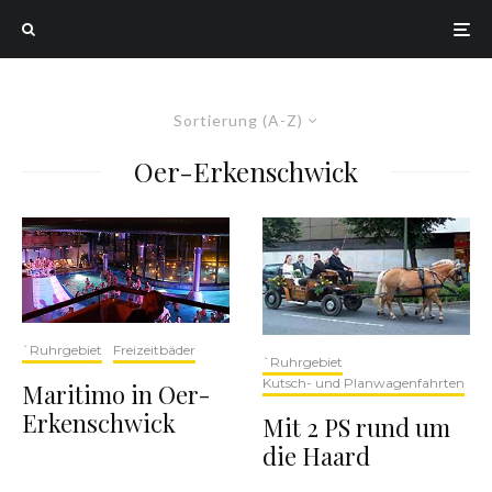
Sortierung (A-Z)
Oer-Erkenschwick
`Ruhrgebiet
Freizeitbäder
`Ruhrgebiet
Kutsch- und Planwagenfahrten
Maritimo in Oer-
Erkenschwick
Mit 2 PS rund um
die Haard