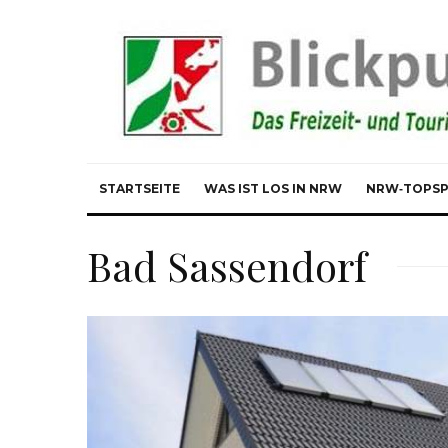
STARTSEITE
WAS IST LOS IN NRW
NRW‑TOPS
Bad Sassendorf