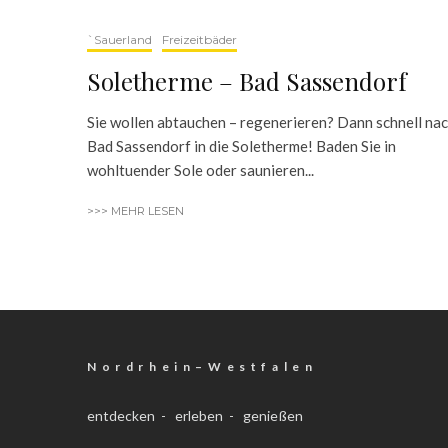
`Sauerland
Freizeitbäder
Soletherme – Bad Sassendorf
Sie wollen abtauchen – regenerieren? Dann schnell na
Bad Sassendorf in die Soletherme! Baden Sie in
wohltuender Sole oder saunieren...
>>> MEHR LESEN
N o r d r h e i n – W e s t f a l e n
entdecken - erleben - genießen